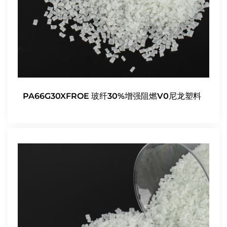
PA66G30XFROE 玻纤30%增强阻燃V0尼龙塑料